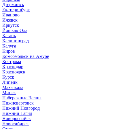
Дзержинск
Екатеринбург
Иваново
Ижевск
Иркутск
Йошкар-Ола
Казань
Калининград
Калуга
Киров
Комсомольск-на-Амуре
Кострома
Краснодар
Красноярск
Курск
Липецк
Махачкала
Минск
Набережные Челны
Нижневартовск
Нижний Новгород
Нижний Тагил
Новороссийск
Новосибирск
Омск