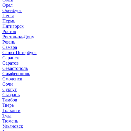
Орел
Оренбург
Пенза
Пермь
Пятигорск
Ростов
Ростов-на-Дону
Рязань
Самара
Санкт Петербург
Саранск
Саратов
Севастополь
Симферополь
Смоленск
Сочи
Сургут
Сызрань
Тамбов
Тверь
Тольятти
Тула
Тюмень
Ульяновск