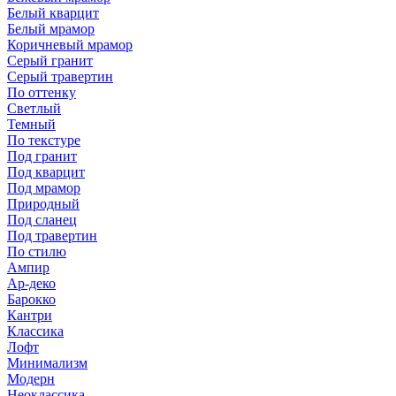
Белый кварцит
Белый мрамор
Коричневый мрамор
Серый гранит
Серый травертин
По оттенку
Светлый
Темный
По текстуре
Под гранит
Под кварцит
Под мрамор
Природный
Под сланец
Под травертин
По стилю
Ампир
Ар-деко
Барокко
Кантри
Классика
Лофт
Минимализм
Модерн
Неоклассика