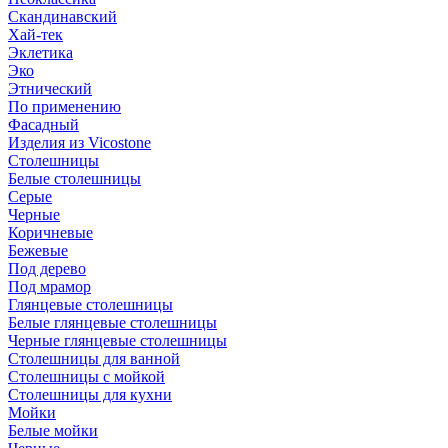
Скандинавский
Хай-тек
Эклетика
Эко
Этнический
По применению
Фасадный
Изделия из Vicostone
Столешницы
Белые столешницы
Серые
Черные
Коричневые
Бежевые
Под дерево
Под мрамор
Глянцевые столешницы
Белые глянцевые столешницы
Черные глянцевые столешницы
Столешницы для ванной
Столешницы с мойкой
Столешницы для кухни
Мойки
Белые мойки