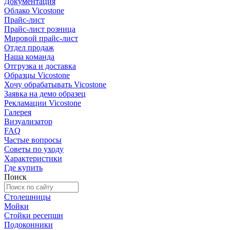
Документация
Облако Vicostone
Прайс-лист
Прайс-лист розница
Мировой прайс-лист
Отдел продаж
Наша команда
Отгрузка и доставка
Образцы Vicostone
Хочу обрабатывать Vicostone
Заявка на демо образец
Рекламации Vicostone
Галерея
Визуализатор
FAQ
Частые вопросы
Советы по уходу
Характеристики
Где купить
Поиск
Столешницы
Мойки
Стойки ресепшн
Подоконники