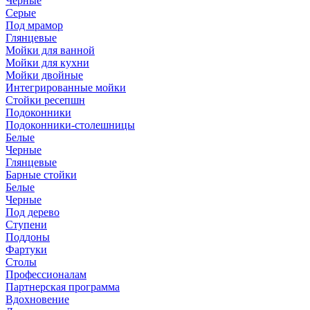
Черные
Серые
Под мрамор
Глянцевые
Мойки для ванной
Мойки для кухни
Мойки двойные
Интегрированные мойки
Стойки ресепшн
Подоконники
Подоконники-столешницы
Белые
Черные
Глянцевые
Барные стойки
Белые
Черные
Под дерево
Ступени
Поддоны
Фартуки
Столы
Профессионалам
Партнерская программа
Вдохновение