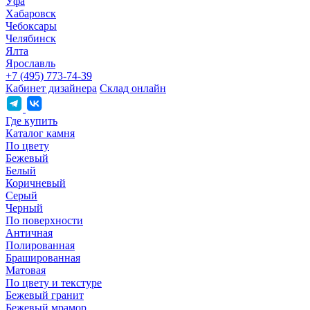
Уфа
Хабаровск
Чебоксары
Челябинск
Ялта
Ярославль
+7 (495) 773-74-39
Кабинет дизайнера
Склад онлайн
Где купить
Каталог камня
По цвету
Бежевый
Белый
Коричневый
Серый
Черный
По поверхности
Античная
Полированная
Брашированная
Матовая
По цвету и текстуре
Бежевый гранит
Бежевый мрамор