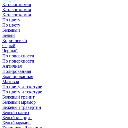
Каталог камня
Каталог камня
Каталог камня
По цвету
По цвету
Бежевый
Белый
Коричневый
Серый
Черный
По поверхности
По поверхности
Античная
Полированная
Брашированная
Матовая
По цвету и текстуре
По цвету и текстуре
Бежевый гранит
Бежевый мрамор
Бежевый травертин
Белый гранит
Белый кварцит
Белый мрамор
Коричневый гранит