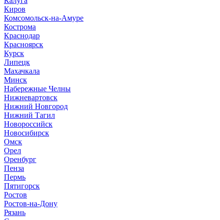
Калуга
Киров
Комсомольск-на-Амуре
Кострома
Краснодар
Красноярск
Курск
Липецк
Махачкала
Минск
Набережные Челны
Нижневартовск
Нижний Новгород
Нижний Тагил
Новороссийск
Новосибирск
Омск
Орел
Оренбург
Пенза
Пермь
Пятигорск
Ростов
Ростов-на-Дону
Рязань