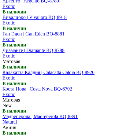
Аргенто | Argento BQ-8780
Exotic
В наличии
Вивалиоро | Vivalioro BQ-8918
Exotic
В наличии
Ган Эден | Gan Eden BQ-8881
Exotic
В наличии
Диаманте | Diamante BQ-8788
Exotic
Матовая
В наличии
Калакатта Калдия | Calacatta Caldia BQ-8926
Exotic
В наличии
Коста Нова | Costa Nova BQ-6702
Exotic
Матовая
New
В наличии
Мадреперола | Madreperola BQ-8891
Natural
Акция
В наличии