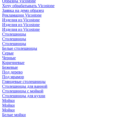
Образцы Vicostone
Хочу обрабатывать Vicostone
Заявка на демо образец
Рекламации Vicostone
Изделия из Vicostone
Изделия из Vicostone
Изделия из Vicostone
Столешницы
Столешницы
Столешницы
Белые столешницы
Серые
Черные
Коричневые
Бежевые
Под дерево
Под мрамор
Глянцевые столешницы
Столешницы для ванной
Столешницы с мойкой
Столешницы для кухни
Мойки
Мойки
Мойки
Белые мойки