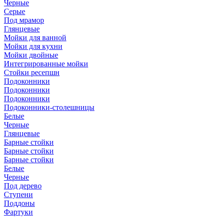
Черные
Серые
Под мрамор
Глянцевые
Мойки для ванной
Мойки для кухни
Мойки двойные
Интегрированные мойки
Стойки ресепшн
Подоконники
Подоконники
Подоконники
Подоконники-столешницы
Белые
Черные
Глянцевые
Барные стойки
Барные стойки
Барные стойки
Белые
Черные
Под дерево
Ступени
Поддоны
Фартуки