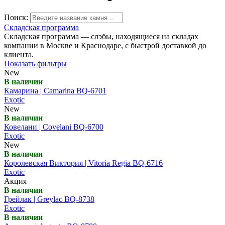
Поиск:
Складская программа
Складская программа — слэбы, находящиеся на складах
компании в Москве и Краснодаре, с быстрой доставкой до
клиента.
Показать фильтры
New
В наличии
Камарина | Camarina BQ-6701
Exotic
New
В наличии
Ковелани | Covelani BQ-6700
Exotic
New
В наличии
Королевская Виктория | Vitoria Regia BQ-6716
Exotic
Акция
В наличии
Грейлак | Greylac BQ-8738
Exotic
В наличии