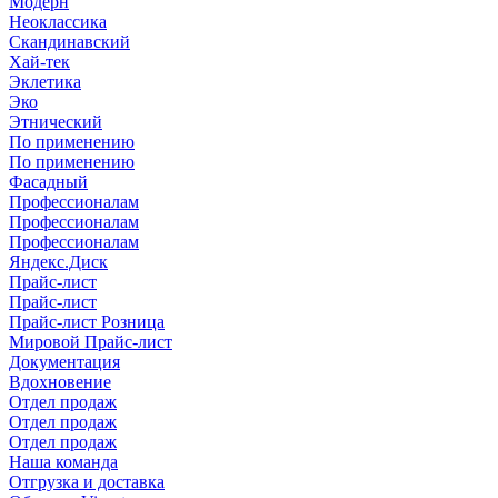
Модерн
Неоклассика
Скандинавский
Хай-тек
Эклетика
Эко
Этнический
По применению
По применению
Фасадный
Профессионалам
Профессионалам
Профессионалам
Яндекс.Диск
Прайс-лист
Прайс-лист
Прайс-лист Розница
Мировой Прайс-лист
Документация
Вдохновение
Отдел продаж
Отдел продаж
Отдел продаж
Наша команда
Отгрузка и доставка