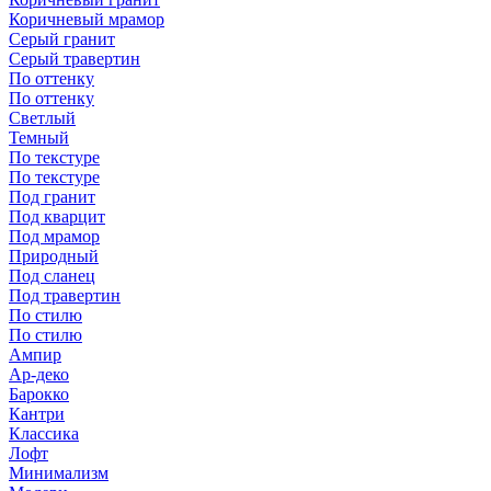
Коричневый мрамор
Серый гранит
Серый травертин
По оттенку
По оттенку
Светлый
Темный
По текстуре
По текстуре
Под гранит
Под кварцит
Под мрамор
Природный
Под сланец
Под травертин
По стилю
По стилю
Ампир
Ар-деко
Барокко
Кантри
Классика
Лофт
Минимализм