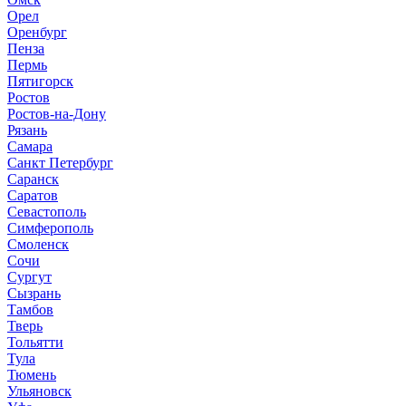
Орел
Оренбург
Пенза
Пермь
Пятигорск
Ростов
Ростов-на-Дону
Рязань
Самара
Санкт Петербург
Саранск
Саратов
Севастополь
Симферополь
Смоленск
Сочи
Сургут
Сызрань
Тамбов
Тверь
Тольятти
Тула
Тюмень
Ульяновск