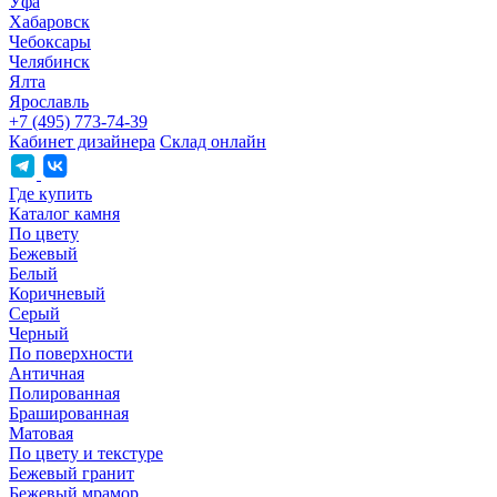
Уфа
Хабаровск
Чебоксары
Челябинск
Ялта
Ярославль
+7 (495) 773-74-39
Кабинет дизайнера
Склад онлайн
Где купить
Каталог камня
По цвету
Бежевый
Белый
Коричневый
Серый
Черный
По поверхности
Античная
Полированная
Брашированная
Матовая
По цвету и текстуре
Бежевый гранит
Бежевый мрамор