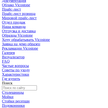
Документация
Облако Vicostone
Прайс-лист
Прайс-лист розница
Мировой прайс-лист
Отдел продаж
Наша команда
Отгрузка и доставка
Образцы Vicostone
Хочу обрабатывать Vicostone
Заявка на демо образец
Рекламации Vicostone
Галерея
Визуализатор
FAQ
Частые вопросы
Советы по уходу
Характеристики
Где купить
Поиск
Столешницы
Мойки
Стойки ресепшн
Подоконники