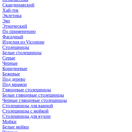
Скандинавский
Хай-тек
Эклетика
Эко
Этнический
По применению
Фасадный
Изделия из Vicostone
Столешницы
Белые столешницы
Серые
Черные
Коричневые
Бежевые
Под дерево
Под мрамор
Глянцевые столешницы
Белые глянцевые столешницы
Черные глянцевые столешницы
Столешницы для ванной
Столешницы с мойкой
Столешницы для кухни
Мойки
Белые мойки