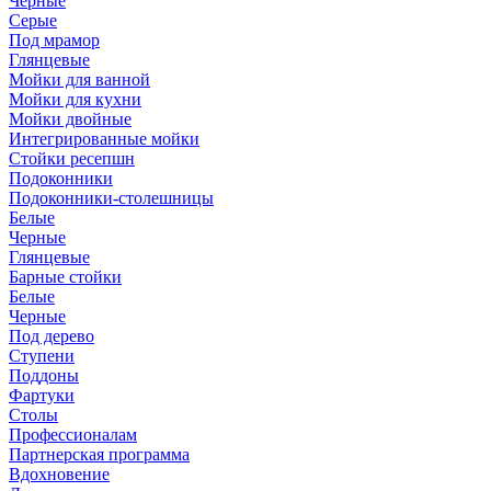
Черные
Серые
Под мрамор
Глянцевые
Мойки для ванной
Мойки для кухни
Мойки двойные
Интегрированные мойки
Стойки ресепшн
Подоконники
Подоконники-столешницы
Белые
Черные
Глянцевые
Барные стойки
Белые
Черные
Под дерево
Ступени
Поддоны
Фартуки
Столы
Профессионалам
Партнерская программа
Вдохновение