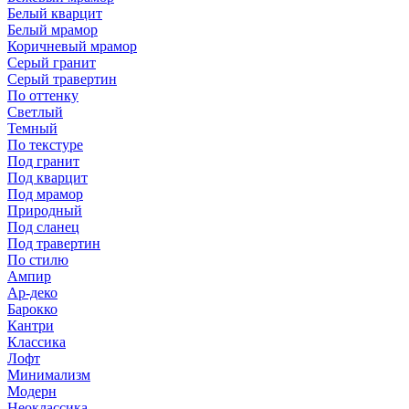
Белый кварцит
Белый мрамор
Коричневый мрамор
Серый гранит
Серый травертин
По оттенку
Светлый
Темный
По текстуре
Под гранит
Под кварцит
Под мрамор
Природный
Под сланец
Под травертин
По стилю
Ампир
Ар-деко
Барокко
Кантри
Классика
Лофт
Минимализм
Модерн
Неоклассика