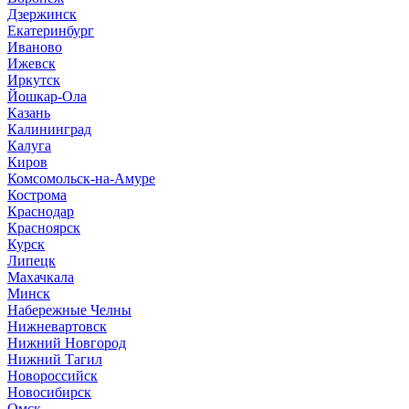
Дзержинск
Екатеринбург
Иваново
Ижевск
Иркутск
Йошкар-Ола
Казань
Калининград
Калуга
Киров
Комсомольск-на-Амуре
Кострома
Краснодар
Красноярск
Курск
Липецк
Махачкала
Минск
Набережные Челны
Нижневартовск
Нижний Новгород
Нижний Тагил
Новороссийск
Новосибирск
Омск