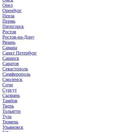
Орел
Оренбург
Пенза
Пермь
Пятигорск
Ростов
Ростов-на-Дону
Рязань
Самара
Санкт Петербург
Саранск
Саратов
Севастополь
Симферополь
Смоленск
Сочи
Сургут
Сызрань
Тамбов
Тверь
Тольятти
Тула
Тюмень
Ульяновск