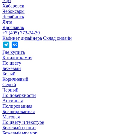
Уфа
Хабаровск
Чебоксары
Челябинск
Ялта
Ярославль
+7 (495) 773-74-39
Кабинет дизайнера
Склад онлайн
Где купить
Каталог камня
По цвету
Бежевый
Белый
Коричневый
Серый
Черный
По поверхности
Античная
Полированная
Брашированная
Матовая
По цвету и текстуре
Бежевый гранит
Бежевый мрамор