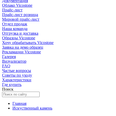
Документация
Облако Vicostone
Прайс-лист
Прайс-лист розница
Мировой прайс-лист
Отдел продаж
Наша команда
Отгрузка и доставка
Образцы Vicostone
Хочу обрабатывать Vicostone
Заявка на демо образец
Рекламации Vicostone
Галерея
Визуализатор
FAQ
Частые вопросы
Советы по уходу
Характеристики
Где купить
Поиск
Главная
Искуственный камень