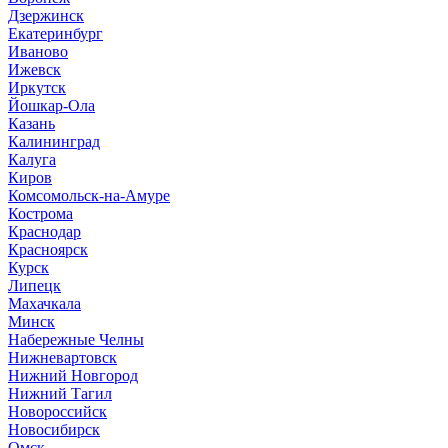
Дзержинск
Екатеринбург
Иваново
Ижевск
Иркутск
Йошкар-Ола
Казань
Калининград
Калуга
Киров
Комсомольск-на-Амуре
Кострома
Краснодар
Красноярск
Курск
Липецк
Махачкала
Минск
Набережные Челны
Нижневартовск
Нижний Новгород
Нижний Тагил
Новороссийск
Новосибирск
Омск