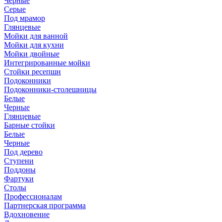
Черные
Серые
Под мрамор
Глянцевые
Мойки для ванной
Мойки для кухни
Мойки двойные
Интегрированные мойки
Стойки ресепшн
Подоконники
Подоконники-столешницы
Белые
Черные
Глянцевые
Барные стойки
Белые
Черные
Под дерево
Ступени
Поддоны
Фартуки
Столы
Профессионалам
Партнерская программа
Вдохновение