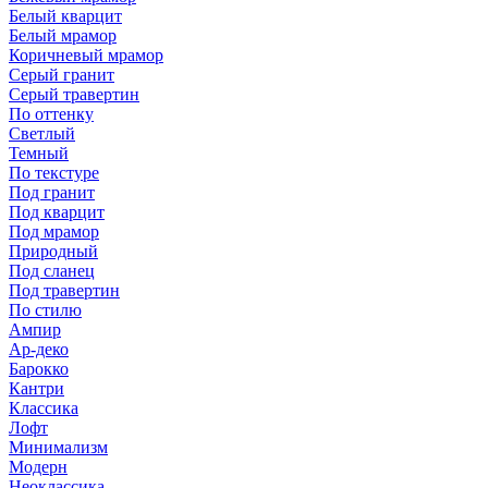
Белый кварцит
Белый мрамор
Коричневый мрамор
Серый гранит
Серый травертин
По оттенку
Светлый
Темный
По текстуре
Под гранит
Под кварцит
Под мрамор
Природный
Под сланец
Под травертин
По стилю
Ампир
Ар-деко
Барокко
Кантри
Классика
Лофт
Минимализм
Модерн
Неоклассика