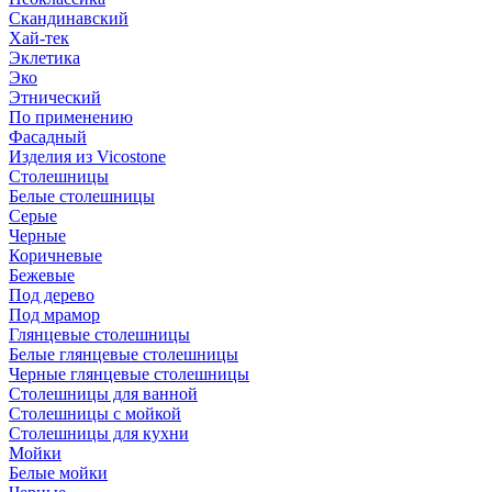
Скандинавский
Хай-тек
Эклетика
Эко
Этнический
По применению
Фасадный
Изделия из Vicostone
Столешницы
Белые столешницы
Серые
Черные
Коричневые
Бежевые
Под дерево
Под мрамор
Глянцевые столешницы
Белые глянцевые столешницы
Черные глянцевые столешницы
Столешницы для ванной
Столешницы с мойкой
Столешницы для кухни
Мойки
Белые мойки