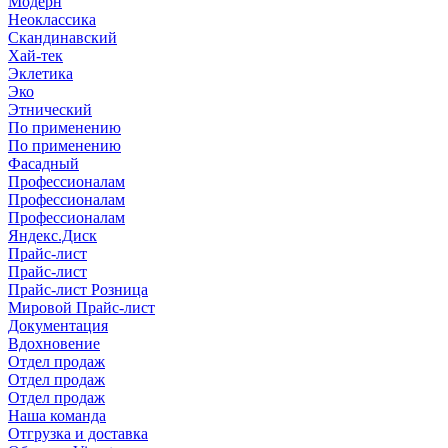
Модерн
Неоклассика
Скандинавский
Хай-тек
Эклетика
Эко
Этнический
По применению
По применению
Фасадный
Профессионалам
Профессионалам
Профессионалам
Яндекс.Диск
Прайс-лист
Прайс-лист
Прайс-лист Розница
Мировой Прайс-лист
Документация
Вдохновение
Отдел продаж
Отдел продаж
Отдел продаж
Наша команда
Отгрузка и доставка