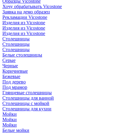
Образцы Vicostone
Хочу обрабатывать Vicostone
Заявка на демо образец
Рекламации Vicostone
Изделия из Vicostone
Изделия из Vicostone
Изделия из Vicostone
Столешницы
Столешницы
Столешницы
Белые столешницы
Серые
Черные
Коричневые
Бежевые
Под дерево
Под мрамор
Глянцевые столешницы
Столешницы для ванной
Столешницы с мойкой
Столешницы для кухни
Мойки
Мойки
Мойки
Белые мойки