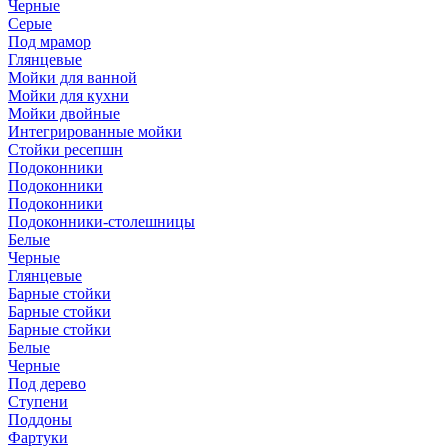
Черные
Серые
Под мрамор
Глянцевые
Мойки для ванной
Мойки для кухни
Мойки двойные
Интегрированные мойки
Стойки ресепшн
Подоконники
Подоконники
Подоконники
Подоконники-столешницы
Белые
Черные
Глянцевые
Барные стойки
Барные стойки
Барные стойки
Белые
Черные
Под дерево
Ступени
Поддоны
Фартуки