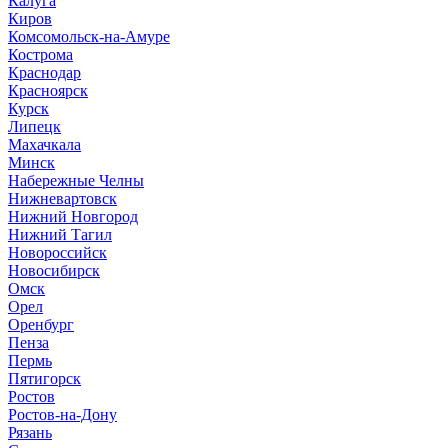
Калуга
Киров
Комсомольск-на-Амуре
Кострома
Краснодар
Красноярск
Курск
Липецк
Махачкала
Минск
Набережные Челны
Нижневартовск
Нижний Новгород
Нижний Тагил
Новороссийск
Новосибирск
Омск
Орел
Оренбург
Пенза
Пермь
Пятигорск
Ростов
Ростов-на-Дону
Рязань