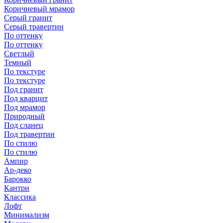
Коричневый мрамор
Серый гранит
Серый травертин
По оттенку
По оттенку
Светлый
Темный
По текстуре
По текстуре
Под гранит
Под кварцит
Под мрамор
Природный
Под сланец
Под травертин
По стилю
По стилю
Ампир
Ар-деко
Барокко
Кантри
Классика
Лофт
Минимализм