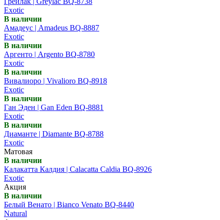
Грейлак | Greylac BQ-8738
Exotic
В наличии
Амадеус | Amadeus BQ-8887
Exotic
В наличии
Аргенто | Argento BQ-8780
Exotic
В наличии
Вивалиоро | Vivalioro BQ-8918
Exotic
В наличии
Ган Эден | Gan Eden BQ-8881
Exotic
В наличии
Диаманте | Diamante BQ-8788
Exotic
Матовая
В наличии
Калакатта Калдия | Calacatta Caldia BQ-8926
Exotic
Акция
В наличии
Белый Венато | Bianco Venato BQ-8440
Natural