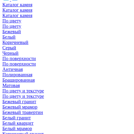
Каталог камня
Каталог камня
Каталог камня
По цвету
По цвету
Бежевый
Белый
Коричневый
Серый
Черный
По поверхности
По поверхности
Античная
Полированная
Брашированная
Матовая
По цвету и текстуре
По цвету и текстуре
Бежевый гранит
Бежевый мрамор
Бежевый травертин
Белый гранит
Белый кварцит
Белый мрамор
Коричневый гранит