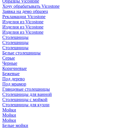
Образцы Vicostone
Хочу обрабатывать Vicostone
Заявка на демо образец
Рекламации Vicostone
Изделия из Vicostone
Изделия из Vicostone
Изделия из Vicostone
Столешницы
Столешницы
Столешницы
Белые столешницы
Серые
Черные
Коричневые
Бежевые
Под дерево
Под мрамор
Глянцевые столешницы
Столешницы для ванной
Столешницы с мойкой
Столешницы для кухни
Мойки
Мойки
Мойки
Белые мойки