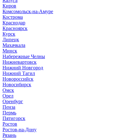
Калуга
Киров
Комсомольск-на-Амуре
Кострома
Краснодар
Красноярск
Курск
Липецк
Махачкала
Минск
Набережные Челны
Нижневартовск
Нижний Новгород
Нижний Тагил
Новороссийск
Новосибирск
Омск
Орел
Оренбург
Пенза
Пермь
Пятигорск
Ростов
Ростов-на-Дону
Рязань