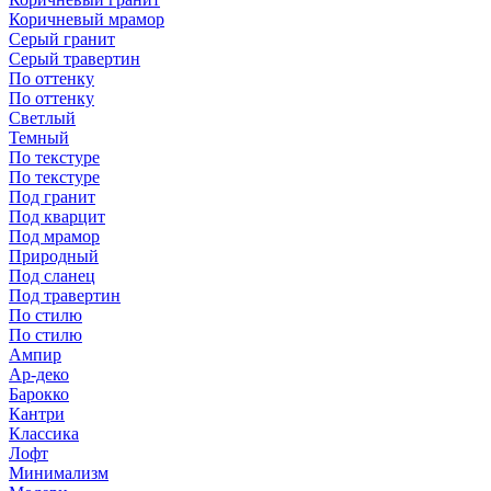
Коричневый мрамор
Серый гранит
Серый травертин
По оттенку
По оттенку
Светлый
Темный
По текстуре
По текстуре
Под гранит
Под кварцит
Под мрамор
Природный
Под сланец
Под травертин
По стилю
По стилю
Ампир
Ар-деко
Барокко
Кантри
Классика
Лофт
Минимализм