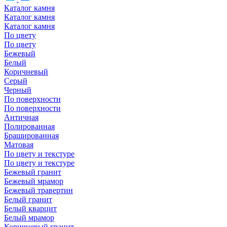
Каталог камня
Каталог камня
Каталог камня
По цвету
По цвету
Бежевый
Белый
Коричневый
Серый
Черный
По поверхности
По поверхности
Античная
Полированная
Брашированная
Матовая
По цвету и текстуре
По цвету и текстуре
Бежевый гранит
Бежевый мрамор
Бежевый травертин
Белый гранит
Белый кварцит
Белый мрамор
Коричневый гранит