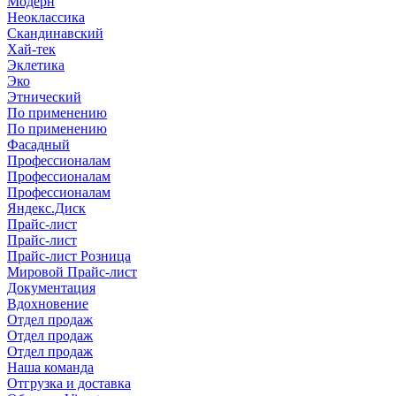
Модерн
Неоклассика
Скандинавский
Хай-тек
Эклетика
Эко
Этнический
По применению
По применению
Фасадный
Профессионалам
Профессионалам
Профессионалам
Яндекс.Диск
Прайс-лист
Прайс-лист
Прайс-лист Розница
Мировой Прайс-лист
Документация
Вдохновение
Отдел продаж
Отдел продаж
Отдел продаж
Наша команда
Отгрузка и доставка