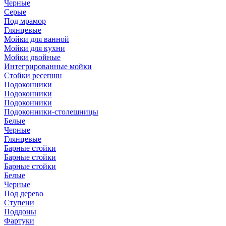
Черные
Серые
Под мрамор
Глянцевые
Мойки для ванной
Мойки для кухни
Мойки двойные
Интегрированные мойки
Стойки ресепшн
Подоконники
Подоконники
Подоконники
Подоконники-столешницы
Белые
Черные
Глянцевые
Барные стойки
Барные стойки
Барные стойки
Белые
Черные
Под дерево
Ступени
Поддоны
Фартуки