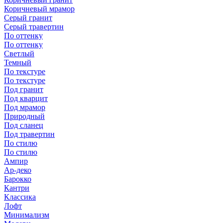
Коричневый мрамор
Серый гранит
Серый травертин
По оттенку
По оттенку
Светлый
Темный
По текстуре
По текстуре
Под гранит
Под кварцит
Под мрамор
Природный
Под сланец
Под травертин
По стилю
По стилю
Ампир
Ар-деко
Барокко
Кантри
Классика
Лофт
Минимализм