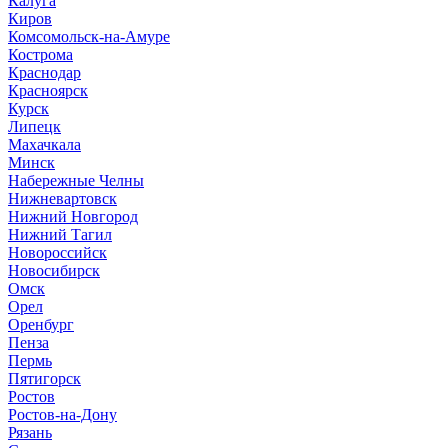
Калуга
Киров
Комсомольск-на-Амуре
Кострома
Краснодар
Красноярск
Курск
Липецк
Махачкала
Минск
Набережные Челны
Нижневартовск
Нижний Новгород
Нижний Тагил
Новороссийск
Новосибирск
Омск
Орел
Оренбург
Пенза
Пермь
Пятигорск
Ростов
Ростов-на-Дону
Рязань