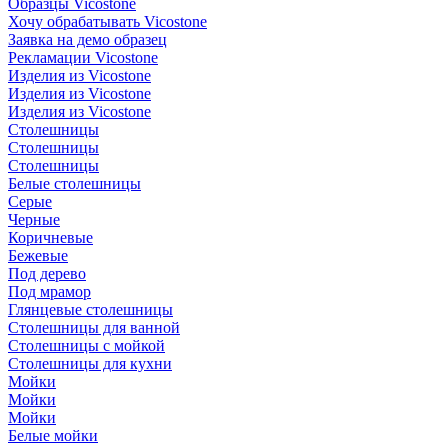
Образцы Vicostone
Хочу обрабатывать Vicostone
Заявка на демо образец
Рекламации Vicostone
Изделия из Vicostone
Изделия из Vicostone
Изделия из Vicostone
Столешницы
Столешницы
Столешницы
Белые столешницы
Серые
Черные
Коричневые
Бежевые
Под дерево
Под мрамор
Глянцевые столешницы
Столешницы для ванной
Столешницы с мойкой
Столешницы для кухни
Мойки
Мойки
Мойки
Белые мойки