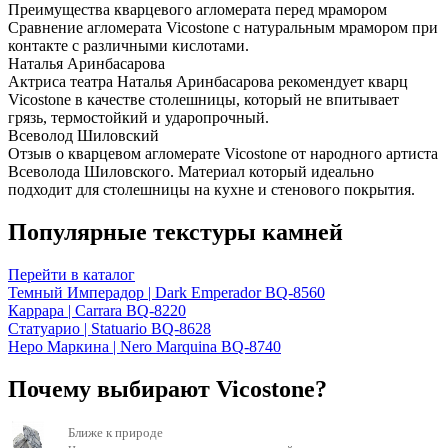
Преимущества кварцевого агломерата перед мрамором
Сравнение агломерата Vicostone с натуральным мрамором при
контакте с различными кислотами.
Наталья Аринбасарова
Актриса театра Наталья Аринбасарова рекомендует кварц
Vicostone в качестве столешницы, который не впитывает
грязь, термостойкий и ударопрочный.
Всеволод Шиловский
Отзыв о кварцевом агломерате Vicostone от народного артиста
Всеволода Шиловского. Материал который идеально
подходит для столешницы на кухне и стенового покрытия.
Популярные текстуры камней
Перейти в каталог
Темный Имперадор | Dark Emperador BQ-8560
Каррара | Carrara BQ-8220
Статуарио | Statuario BQ-8628
Неро Маркина | Nero Marquina BQ-8740
Почему выбирают Vicostone?
Ближе к природе