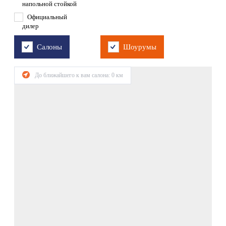
напольной стойкой
Официальный
дилер
Салоны
Шоурумы
До ближайшего к вам салона:
0
км