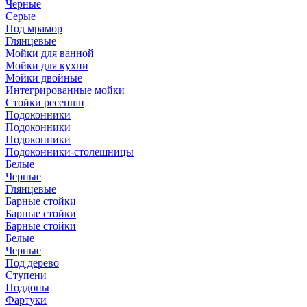
Черные
Серые
Под мрамор
Глянцевые
Мойки для ванной
Мойки для кухни
Мойки двойные
Интегрированные мойки
Стойки ресепшн
Подоконники
Подоконники
Подоконники
Подоконники-столешницы
Белые
Черные
Глянцевые
Барные стойки
Барные стойки
Барные стойки
Белые
Черные
Под дерево
Ступени
Поддоны
Фартуки