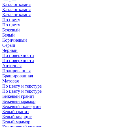
Каталог камня
Каталог камня
Каталог камня
По цвету
По цвету
Бежевый
Белый
Коричневый
Серый
Черный
По поверхности
По поверхности
Античная
Полированная
Брашированная
Матовая
По цвету и текстуре
По цвету и текстуре
Бежевый гранит
Бежевый мрамор
Бежевый травертин
Белый гранит
Белый кварцит
Белый мрамор
Коричневый гранит