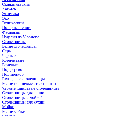
Скандинавский
Хай-тек
Эклетика
Эко
Этнический
По применению
Фасадный
Изделия из Vicostone
Столешницы
Белые столешницы
Серые
Черные
Коричневые
Бежевые
Под дерево
Под мрамор
Глянцевые столешницы
Белые глянцевые столешницы
Черные глянцевые столешницы
Столешницы для ванной
Столешницы с мойкой
Столешницы для кухни
Мойки
Белые мойки