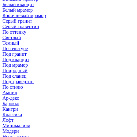
Белый кварцит
Белый мрамор
Коричневый мрамор
Серый гранит
Серый травертин
По оттенку
Светлый
Темный
По текстуре
Под гранит
Под кварцит
Под мрамор
Природный
Под сланец
Под травертин
По стилю
Ампир
Ар-деко
Барокко
Кантри
Классика
Лофт
Минимализм
Модерн
Неоклассика