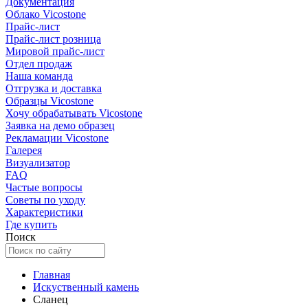
Документация
Облако Vicostone
Прайс-лист
Прайс-лист розница
Мировой прайс-лист
Отдел продаж
Наша команда
Отгрузка и доставка
Образцы Vicostone
Хочу обрабатывать Vicostone
Заявка на демо образец
Рекламации Vicostone
Галерея
Визуализатор
FAQ
Частые вопросы
Советы по уходу
Характеристики
Где купить
Поиск
Главная
Искуственный камень
Сланец