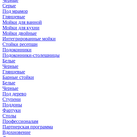
Черные
Серые
Под мрамор
Глянцевые
Мойки для ванной
Мойки для кухни
Мойки двойные
Интегрированные мойки
Стойки ресепшн
Подоконники
Подоконники-столешницы
Белые
Черные
Глянцевые
Барные стойки
Белые
Черные
Под дерево
Ступени
Поддоны
Фартуки
Столы
Профессионалам
Партнерская программа
Вдохновение