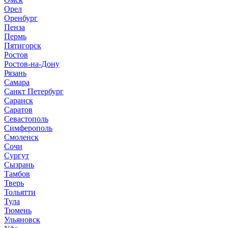
Орел
Оренбург
Пенза
Пермь
Пятигорск
Ростов
Ростов-на-Дону
Рязань
Самара
Санкт Петербург
Саранск
Саратов
Севастополь
Симферополь
Смоленск
Сочи
Сургут
Сызрань
Тамбов
Тверь
Тольятти
Тула
Тюмень
Ульяновск