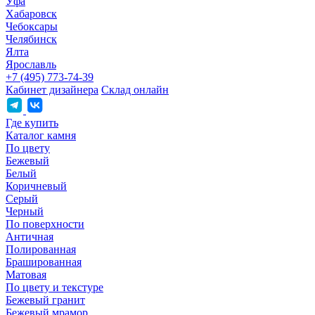
Уфа
Хабаровск
Чебоксары
Челябинск
Ялта
Ярославль
+7 (495) 773-74-39
Кабинет дизайнера
Склад онлайн
Где купить
Каталог камня
По цвету
Бежевый
Белый
Коричневый
Серый
Черный
По поверхности
Античная
Полированная
Брашированная
Матовая
По цвету и текстуре
Бежевый гранит
Бежевый мрамор