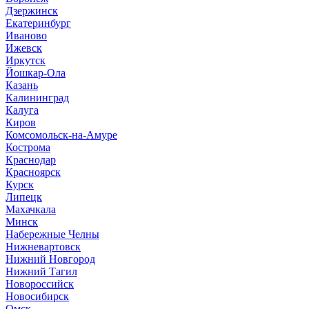
Дзержинск
Екатеринбург
Иваново
Ижевск
Иркутск
Йошкар-Ола
Казань
Калининград
Калуга
Киров
Комсомольск-на-Амуре
Кострома
Краснодар
Красноярск
Курск
Липецк
Махачкала
Минск
Набережные Челны
Нижневартовск
Нижний Новгород
Нижний Тагил
Новороссийск
Новосибирск
Омск