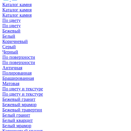
Каталог камня
Каталог камня
Каталог камня
По цвету
По цвету
Бежевый
Белый
Коричневый
Серый
Черный
По поверхности
По поверхности
Античная
Полированная
Брашированная
Матовая
По цвету и текстуре
По цвету и текстуре
Бежевый гранит
Бежевый мрамор
Бежевый травертин
Белый гранит
Белый кварцит
Белый мрамор
Коричневый гранит