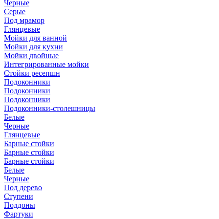
Черные
Серые
Под мрамор
Глянцевые
Мойки для ванной
Мойки для кухни
Мойки двойные
Интегрированные мойки
Стойки ресепшн
Подоконники
Подоконники
Подоконники
Подоконники-столешницы
Белые
Черные
Глянцевые
Барные стойки
Барные стойки
Барные стойки
Белые
Черные
Под дерево
Ступени
Поддоны
Фартуки