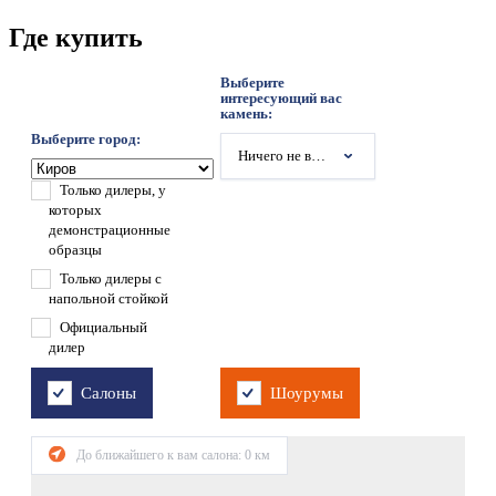
Где купить
Выберите
интересующий вас
камень:
Выберите город:
Ничего не выбрано
Только дилеры, у
которых
демонстрационные
образцы
Только дилеры с
напольной стойкой
Официальный
дилер
Салоны
Шоурумы
До ближайшего к вам салона:
0
км