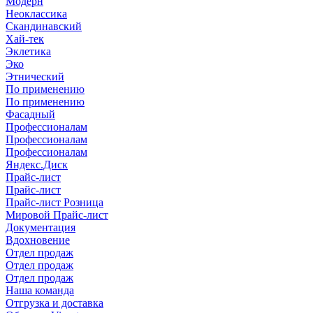
Модерн
Неоклассика
Скандинавский
Хай-тек
Эклетика
Эко
Этнический
По применению
По применению
Фасадный
Профессионалам
Профессионалам
Профессионалам
Яндекс.Диск
Прайс-лист
Прайс-лист
Прайс-лист Розница
Мировой Прайс-лист
Документация
Вдохновение
Отдел продаж
Отдел продаж
Отдел продаж
Наша команда
Отгрузка и доставка