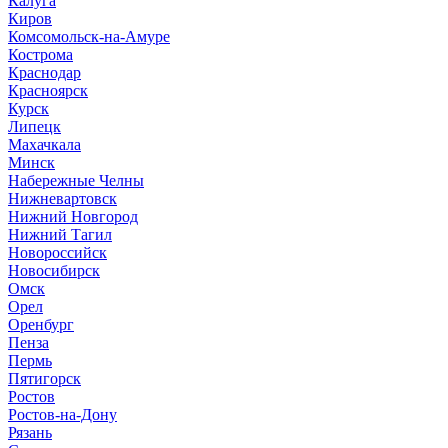
Калуга
Киров
Комсомольск-на-Амуре
Кострома
Краснодар
Красноярск
Курск
Липецк
Махачкала
Минск
Набережные Челны
Нижневартовск
Нижний Новгород
Нижний Тагил
Новороссийск
Новосибирск
Омск
Орел
Оренбург
Пенза
Пермь
Пятигорск
Ростов
Ростов-на-Дону
Рязань