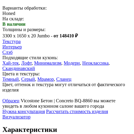
Варианты обработки:
Honed
На складе:
В наличии
Толщины и размеры:
3300 x 1650 x 20 Jumbo -
от 148410 ₽
Текстура
Интерьер
Слэб
Подходящие стили кухонь:
Хай-тек
,
Лофт
,
Минимализм
,
Модерн
,
Неоклассика
,
Скандинавский
Цвета и текстуры:
Темный
,
Серый
,
Мрамор
,
Сланец
Цвет, оттенок и текстура могут отличаться от фактического
изделия
Образец
Vicostone Бетон | Concreto BQ-8860 вы можете
увидеть в любом кухонном салоне вашего города
Нужна консультация
Рассчитать стоимость изделия
Визуализатор
Характеристики