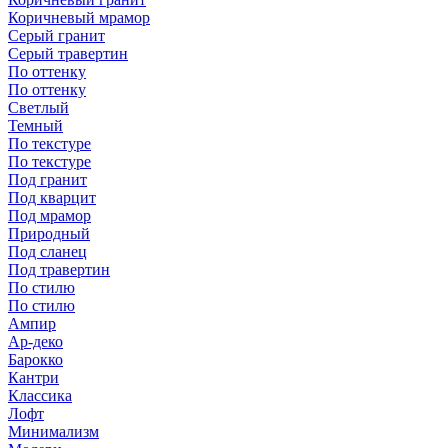
Коричневый мрамор
Серый гранит
Серый травертин
По оттенку
По оттенку
Светлый
Темный
По текстуре
По текстуре
Под гранит
Под кварцит
Под мрамор
Природный
Под сланец
Под травертин
По стилю
По стилю
Ампир
Ар-деко
Барокко
Кантри
Классика
Лофт
Минимализм