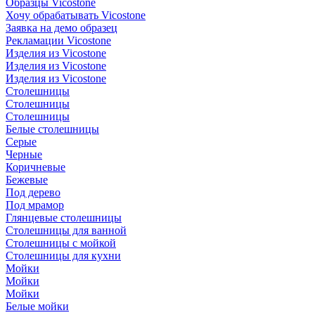
Образцы Vicostone
Хочу обрабатывать Vicostone
Заявка на демо образец
Рекламации Vicostone
Изделия из Vicostone
Изделия из Vicostone
Изделия из Vicostone
Столешницы
Столешницы
Столешницы
Белые столешницы
Серые
Черные
Коричневые
Бежевые
Под дерево
Под мрамор
Глянцевые столешницы
Столешницы для ванной
Столешницы с мойкой
Столешницы для кухни
Мойки
Мойки
Мойки
Белые мойки